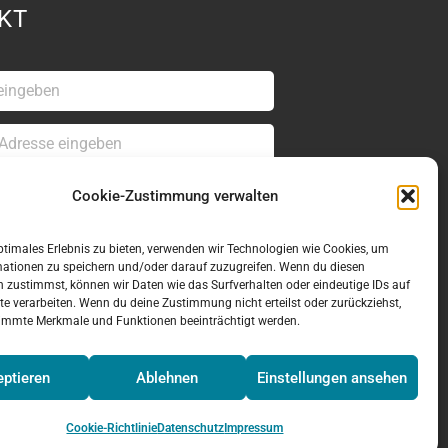
KT
Cookie-Zustimmung verwalten
ptimales Erlebnis zu bieten, verwenden wir Technologien wie Cookies, um
mationen zu speichern und/oder darauf zuzugreifen. Wenn du diesen
Datenschutzrichtlinie
 zustimmst, können wir Daten wie das Surfverhalten oder eindeutige IDs auf
be die
te verarbeiten. Wenn du deine Zustimmung nicht erteilst oder zurückziehst,
nd bin damit einverstanden.
immte Merkmale und Funktionen beeinträchtigt werden.
en
ptieren
Ablehnen
Einstellungen ansehen
Cookie-Richtlinie
Datenschutz
Impressum