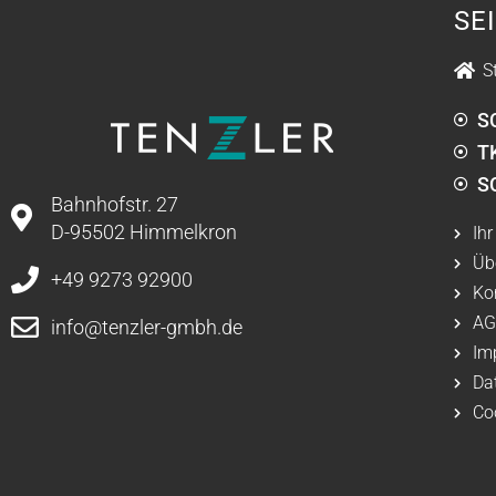
SE
S
S
T
S
Bahnhofstr. 27
D-95502 Himmelkron
Ihr
Üb
+49 9273 92900
Ko
A
info@tenzler-gmbh.de
Im
Da
Co