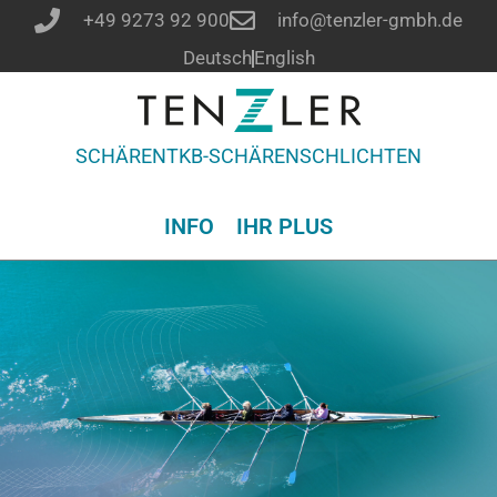
+49 9273 92 900
info@tenzler-gmbh.de
Deutsch
English
SCHÄREN
TKB-SCHÄREN
SCHLICHTEN
INFO
IHR PLUS