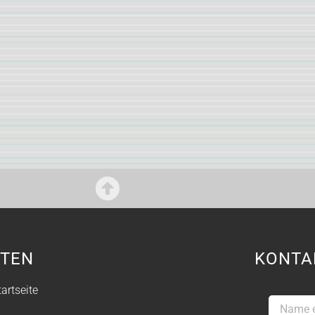
ITEN
KONTA
tartseite