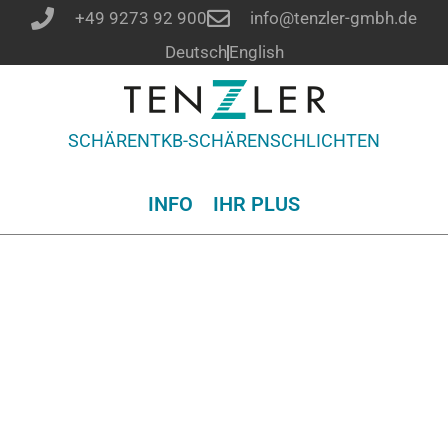
+49 9273 92 900
info@tenzler-gmbh.de
Deutsch
English
SCHÄREN
TKB-SCHÄREN
SCHLICHTEN
INFO
IHR PLUS